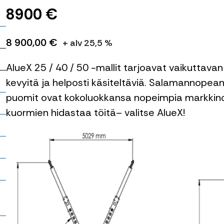
8900 €
it
8 900,00 €
+ alv 25,5 %
AlueX 25 / 40 / 50 -mallit tarjoavat vaikuttavan
kevyitä ja helposti käsiteltäviä. Salamannope
puomit ovat kokoluokkansa nopeimpia markkinoi
kuormien hidastaa töitä– valitse AlueX!