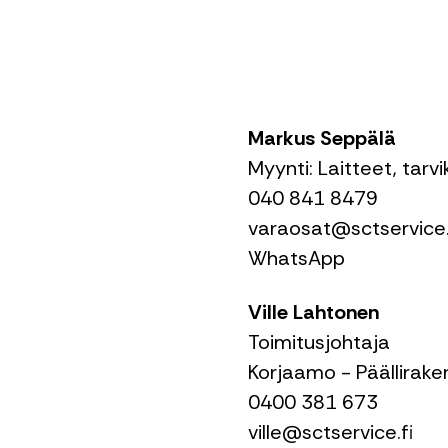
Markus Seppälä
Myynti: Laitteet, tarv
040 841 8479
varaosat@sctservice.
WhatsApp
Ville Lahtonen
Toimitusjohtaja
Korjaamo - Päällirak
0400 381 673
ville@sctservice.fi