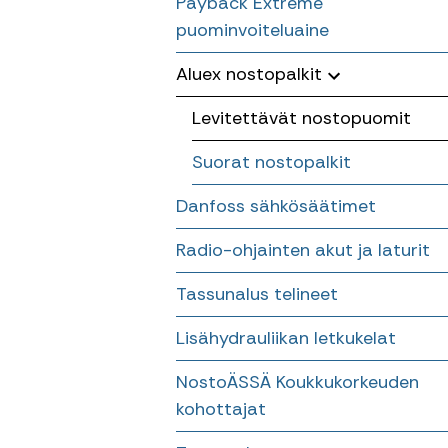
Payback Extreme
Riipukkeet
puominvoiteluaine
HC 60 – HC 105 Kevyet 5,3 tm
– 9,6 tm kappaletavaranostur
Nostokoukut pyörittäjään
Aluex nostopalkit
HC S 130 – 190 keskiluokan
Levitettävät nostopuomit
11,9 tm – 19,5 tm
kappaletavaranosturit
Suorat nostopalkit
Danfoss sähkösäätimet
Radio-ohjainten akut ja laturit
Tassunalus telineet
Lisähydrauliikan letkukelat
NostoÄSSÄ Koukkukorkeuden
kohottajat