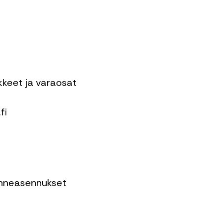
ikkeet ja varaosat
fi
enneasennukset