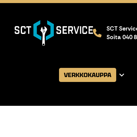
SCT Service
Soita 040 
VERKKOKAUPPA
Avaa
alavalikk