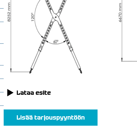
t
Lataa esite
Lisää tarjouspyyntöön