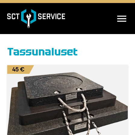
AVAA VALIK
Tassunaluset
45 €