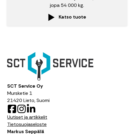
jopa 54 000 kg.
Katso tuote
SCT Service Oy
Mursketie 1
21420 Lieto, Suomi
F
I
L
a
n
i
Uutiset ja artikkelit
c
s
n
Tietosuojaseloste
e
t
k
Markus Seppälä