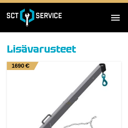
AVAA VALIK
Lisävarusteet
1690 €