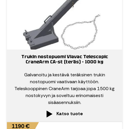
Trukin nostopuomi Viavac Telescopic
CraneArm CA-st (teräs) – 1000 kg
Galvanoitu ja kestävä teräksinen trukin
nostopuomi vaativaan käyttöön.
Teleskooppinen CraneArm tarjoaa jopa 1500 kg
nostokyvyn ja soveltuu erinomaisesti
sisäasennuksiin.
Katso tuote
1190 €