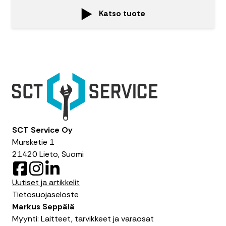
Katso tuote
SCT Service Oy
Mursketie 1
21420 Lieto, Suomi
F
I
L
a
n
i
Uutiset ja artikkelit
c
s
n
Tietosuojaseloste
e
t
k
Markus Seppälä
b
a
e
Myynti: Laitteet, tarvikkeet ja varaosat