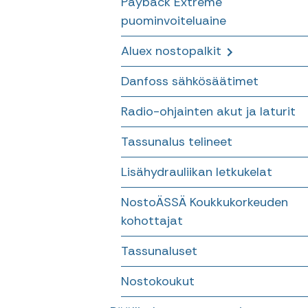
Payback Extreme
Riipukkeet
puominvoiteluaine
HC 60 – HC 105 Kevyet 5,3 tm
– 9,6 tm kappaletavaranostur
Nostokoukut pyörittäjään
Aluex nostopalkit
HC S 130 – 190 keskiluokan
Danfoss sähkösäätimet
Levitettävät nostopuomit
11,9 tm – 19,5 tm
kappaletavaranosturit
Radio-ohjainten akut ja laturit
Suorat nostopalkit
Tassunalus telineet
Lisähydrauliikan letkukelat
NostoÄSSÄ Koukkukorkeuden
kohottajat
Tassunaluset
Nostokoukut