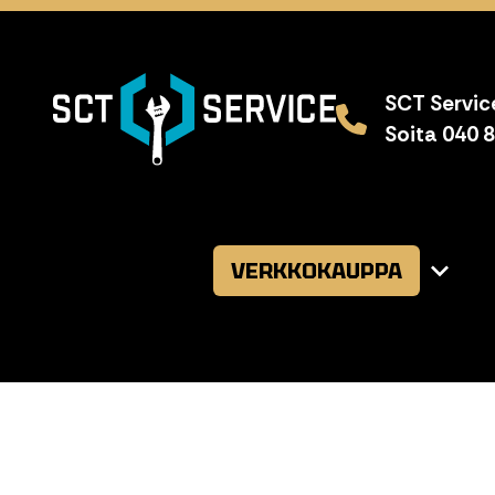
SCT Service
Soita 040 
VERKKOKAUPPA
Avaa
alavalikk