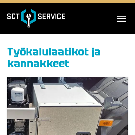
AVAA VALIK
Työkalulaatikot ja
kannakkeet