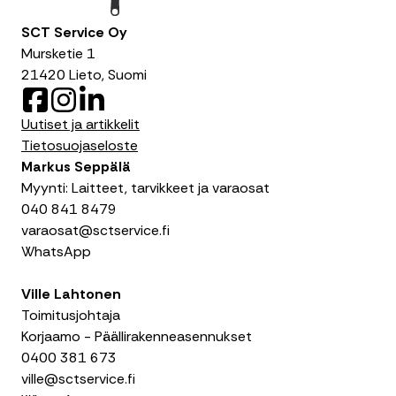
SCT Service Oy
Mursketie 1
21420 Lieto, Suomi
F
I
L
a
n
i
Uutiset ja artikkelit
c
s
n
Tietosuojaseloste
e
t
k
Markus Seppälä
b
a
e
Myynti: Laitteet, tarvikkeet ja varaosat
o
g
d
040 841 8479
o
r
I
varaosat@sctservice.fi
k
a
n
WhatsApp
m
Ville Lahtonen
Toimitusjohtaja
Korjaamo - Päällirakenneasennukset
0400 381 673
ville@sctservice.fi