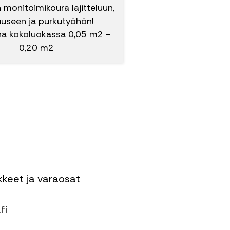
 monitoimikoura lajitteluun,
uuseen ja purkutyöhön!
a kokoluokassa 0,05 m2 -
0,20 m2
ikkeet ja varaosat
fi