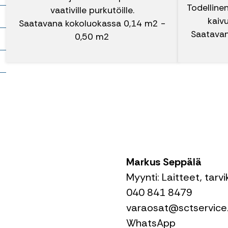
Todellinen
vaativille purkutöille.
it
kaiv
Saatavana kokoluokassa 0,14 m2 -
Saatavan
0,50 m2
t
Markus Seppälä
Myynti: Laitteet, tarv
040 841 8479
varaosat@sctservice.
WhatsApp