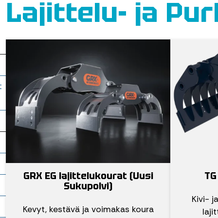
Lajittelu- ja P
t
GRX EG lajittelukourat (Uusi
TG 
Sukupolvi)
Kivi- j
Kevyt, kestävä ja voimakas koura
laj