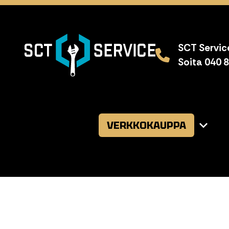
SCT Service
Soita 040 
VERKKOKAUPPA
Avaa
alavalikk