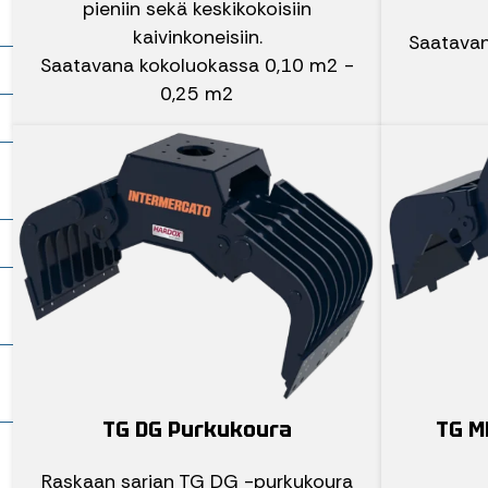
pieniin sekä keskikokoisiin
kaivinkoneisiin.
Saatavan
Saatavana kokoluokassa 0,10 m2 -
0,25 m2
o
–
TG DG Purkukoura
TG MP
Raskaan sarjan TG DG -purkukoura