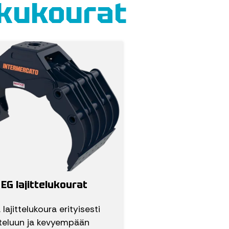
urkukourat
EG lajittelukourat
a lajittelukoura erityisesti
itteluun ja kevyempään