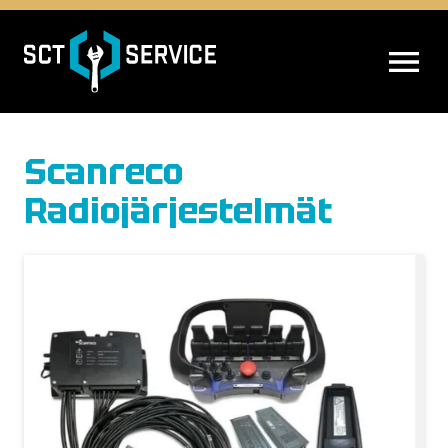
AVAA VALIK
Scanreco
Radiojärjestelmät