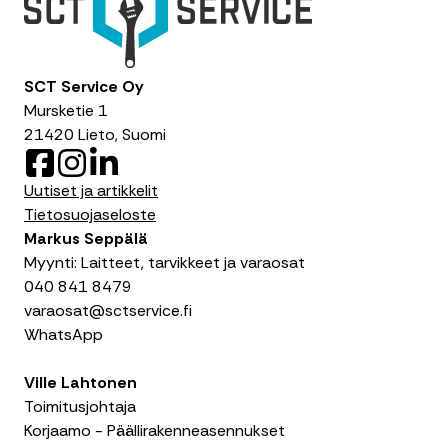
SCT Service Oy
Mursketie 1
21420 Lieto, Suomi
F
I
L
a
n
i
Uutiset ja artikkelit
c
s
n
Tietosuojaseloste
e
t
k
Markus Seppälä
b
a
e
Myynti: Laitteet, tarvikkeet ja varaosat
o
g
d
040 841 8479
o
r
I
varaosat@sctservice.fi
k
a
n
WhatsApp
m
Ville Lahtonen
Toimitusjohtaja
Korjaamo - Päällirakenneasennukset