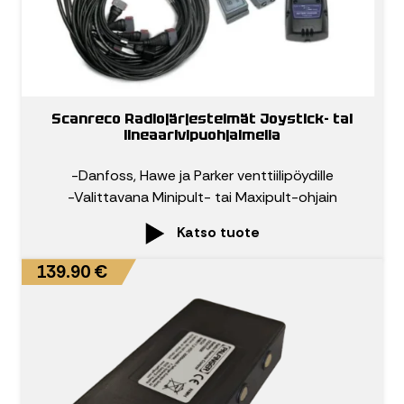
Scanreco Radiojärjestelmät Joystick- tai
lineaarivipuohjaimella
-Danfoss, Hawe ja Parker venttiilipöydille
-Valittavana Minipult- tai Maxipult-ohjain
Katso tuote
139.90 €