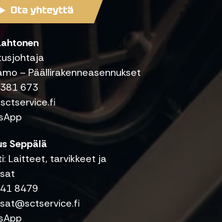
Ota yhteyttä
 Lahtonen
tusjohtaja
amo – Päällirakenneasennukset
 381 673
sctservice.fi
sApp
s Seppälä
: Laitteet, tarvikkeet ja
sat
841 8479
sat@sctservice.fi
sApp