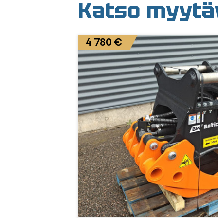
Katso myytäv
4 780 €