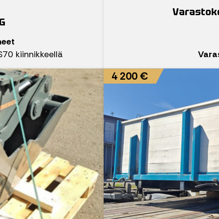
Varastoko
G
neet
S70 kiinnikkeellä
Vara
4 200 €