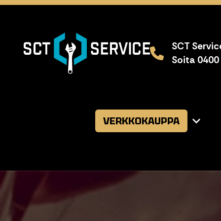
SCT Service
Soita 0400
VERKKOKAUPPA
Avaa
alavalikk