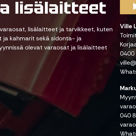
a lisälaitteet
Ville
varaosat, lisälaitteet ja tarvikkeet, kuten
Toimi
 ja kahmarit sekä sidonta- ja
Korja
yynnissä olevat varaosat ja lisälaitteet
0400
ville@
What
Marku
Myynti
varao
040 
varao
What