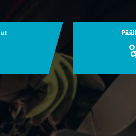
lut
Pääl