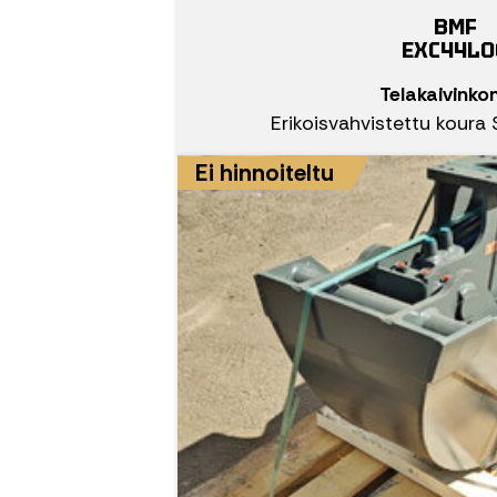
BMF
EXC44LO
Telakaivinko
Erikoisvahvistettu koura 
Ei hinnoiteltu