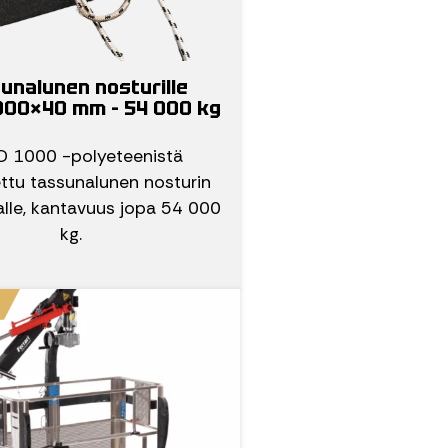
unalunen nosturille
00×40 mm – 54 000 kg
D 1000 -polyeteenistä
ttu tassunalunen nosturin
 alle, kantavuus jopa 54 000
kg.