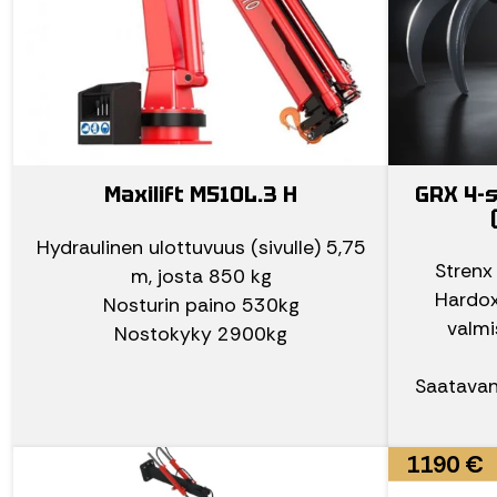
Maxilift M510L.3 H
GRX 4-
Hydraulinen ulottuvuus (sivulle) 5,75
Strenx
m, josta 850 kg
Hardox
Nosturin paino 530kg
valmi
Nostokyky 2900kg
Saatavan
1190 €