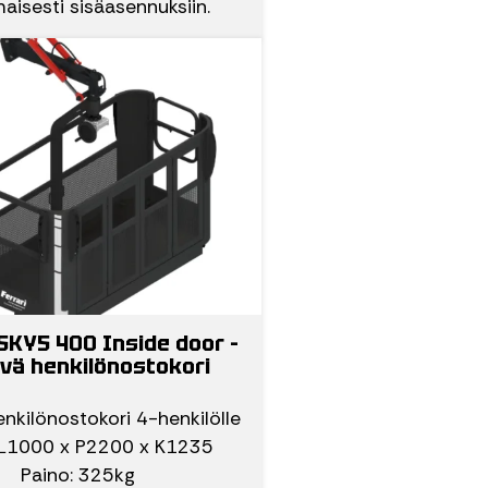
aisesti sisäasennuksiin.
 SKY5 400 Inside door –
ivä henkilönostokori
enkilönostokori 4-henkilölle
 L1000 x P2200 x K1235
Paino: 325kg