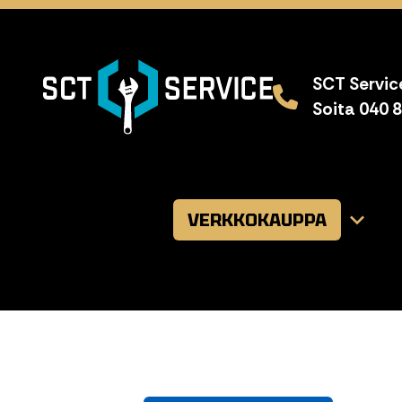
SCT Service
Soita 040 
VERKKOKAUPPA
Avaa
alavalikk