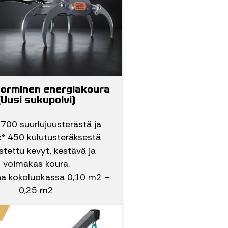
sorminen energiakoura
(Uusi sukupolvi)
 700 suurlujuusterästä ja
® 450 kulutusteräksestä
stettu kevyt, kestävä ja
voimakas koura.
a kokoluokassa 0,10 m2 –
0,25 m2