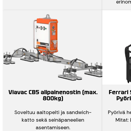
erinom
Viavac CB5 alipainenostin (max.
Ferrari
800kg)
Pyör
Soveltuu aaltopelti ja sandwich-
Pyörivä h
katto sekä seinäpaneelien
Mitat:
asentamiseen.