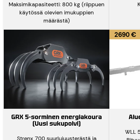
Maksimikapasiteetti: 800 kg (riippuen
K
käytössä olevien imukuppien
määrästä)
2690 €
GRX 5-sorminen energiakoura
Alu
(Uusi sukupolvi)
WLL 5
Strenx 700 suurlujuusterästä ja