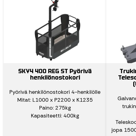
SKY4 400 REG ST Pyörivä
Truki
henkilönostokori
Teles
(
Pyörivä henkilönostokori 4-henkilölle
Galvano
Mitat: L1000 x P2200 x K1235
truki
Paino: 275kg
Kapasiteetti: 400kg
Telesko
jopa 1500