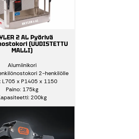
YLER 2 AL Pyörivä
nostokori (UUDISTETTU
MALLI)
Alumiinikori
enkilönostokori 2-henkilölle
t: L705 x P1405 x 1150
Paino: 175kg
apasiteetti: 200kg