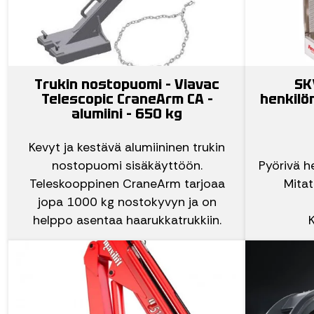
Trukin nostopuomi – Viavac
SK
Telescopic CraneArm CA –
henkilö
alumiini – 650 kg
Kevyt ja kestävä alumiininen trukin
nostopuomi sisäkäyttöön.
Pyörivä h
Teleskooppinen CraneArm tarjoaa
Mita
jopa 1000 kg nostokyvyn ja on
helppo asentaa haarukkatrukkiin.
K