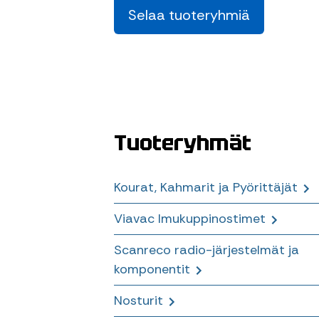
Selaa tuoteryhmiä
Tuoteryhmät
Kourat, Kahmarit ja Pyörittäjät
Viavac Imukuppinostimet
Puukourat ja Sahakourat
Scanreco radio-järjestelmät ja
Monitoimikourat, Kierrätyskoura
Lisävarusteet
komponentit
ja Energiakourat
Paneelinostimet seinä- ja
Nosturit
Lajittelu- ja Purkukourat
kattoelementtien nostoihin
Scanreco Radiojärjestelmät