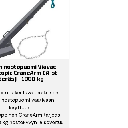
n nostopuomi Viavac
copic CraneArm CA-st
teräs) – 1000 kg
itu ja kestävä teräksinen
n nostopuomi vaativaan
käyttöön.
oppinen CraneArm tarjoaa
 kg nostokyvyn ja soveltuu