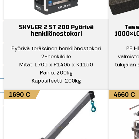
o
SKYLER 2 ST 200 Pyörivä
Tass
henkilönostokori
1000×10
–
Pyörivä teräksinen henkilönostokori
PE H
2-henkilölle
valmiste
Mitat: L705 x P1405 x K1150
tukijalan
it
Paino: 200kg
Kapasiteetti: 200kg
t
1690 €
4660 €