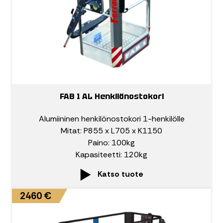
FAB 1 AL Henkilönostokori
Alumiininen henkilönostokori 1-henkilölle
Mitat: P855 x L705 x K1150
Paino: 100kg
Kapasiteetti: 120kg
Katso tuote
2460 €