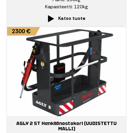
Kapasiteetti: 120kg
Katso tuote
2300 €
AGLY 2 ST Henkilönostokori (UUDISTETTU
MALLI)