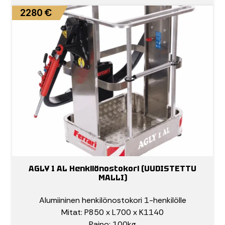
2280 €
AGLY 1 AL Henkilönostokori (UUDISTETTU
MALLI)
Alumiininen henkilönostokori 1-henkilölle
Mitat: P850 x L700 x K1140
Paino: 100kg