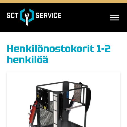
AVAA VALIK
Henkilönostokorit 1-2
henkilöä