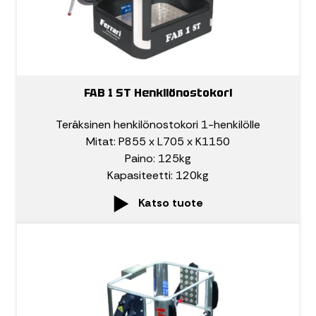
FAB 1 ST Henkilönostokori
Teräksinen henkilönostokori 1-henkilölle
Mitat: P855 x L705 x K1150
Paino: 125kg
Kapasiteetti: 120kg
Katso tuote