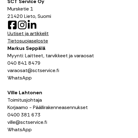
SCT Service Oy
Mursketie 1
21420 Lieto, Suomi
F
I
L
a
n
i
Uutiset ja artikkelit
c
s
n
Tietosuojaseloste
e
t
k
Markus Seppälä
b
a
e
Myynti: Laitteet, tarvikkeet ja varaosat
o
g
d
040 841 8479
o
r
I
varaosat@sctservice.fi
k
a
n
WhatsApp
m
Ville Lahtonen
Toimitusjohtaja
Korjaamo - Päällirakenneasennukset
0400 381 673
ville@sctservice.fi
WhatsApp