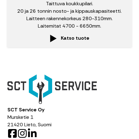
Taittuva koukkupilari.
20 ja 26 tonnin nosto- ja kippauskapasiteetti.
Laitteen rakennekorkeus 280-310mm.
Laitemitat 4700 - 6650mm.
Katso tuote
SCT Service Oy
Mursketie 1
21420 Lieto, Suomi
F
I
L