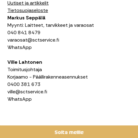
a
n
i
Uutiset ja artikkelit
c
s
n
Tietosuojaseloste
e
t
k
Markus Seppälä
b
a
e
Myynti: Laitteet, tarvikkeet ja varaosat
o
g
d
040 841 8479
o
r
I
varaosat@sctservice.fi
k
a
n
WhatsApp
m
Ville Lahtonen
Toimitusjohtaja
Korjaamo - Päällirakenneasennukset
0400 381 673
ville@sctservice.fi
WhatsApp
Soita meille