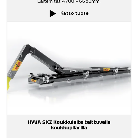
Laitemitat 4700 - 6650mm.
Katso tuote
HYVA SKZ Koukkulaite taittuvalla
koukkupilarilla