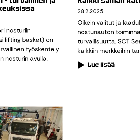
– turvallinen ja
Kaikki saman kat
keuksissa
28.2.2025
Oikein valitut ja laad
i nosturiin
nosturiauton toiminnal
i lifting basket) on
turvallisuutta. SCT S
rvallinen työskentely
kaikkiin merkkeihin ta
 nosturin avulla.
Lue lisää