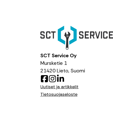
SCT Service Oy
Mursketie 1
21420 Lieto, Suomi
F
I
L
a
n
i
Uutiset ja artikkelit
c
s
n
Tietosuojaseloste
e
t
k
b
a
e