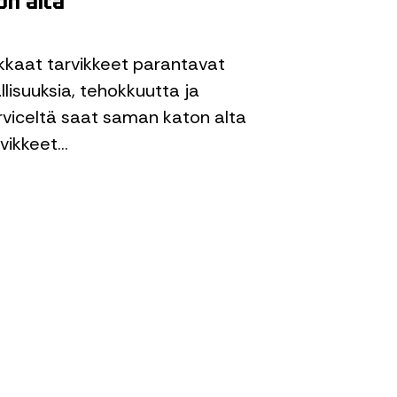
on alta
ukkaat tarvikkeet parantavat
lisuuksia, tehokkuutta ja
erviceltä saat saman katon alta
rvikkeet…