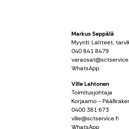
Markus Seppälä
Myynti: Laitteet, tarv
040 841 8479
varaosat@sctservice.
WhatsApp
Ville Lahtonen
Toimitusjohtaja
Korjaamo - Päällirak
0400 381 673
ville@sctservice.fi
WhatsApp