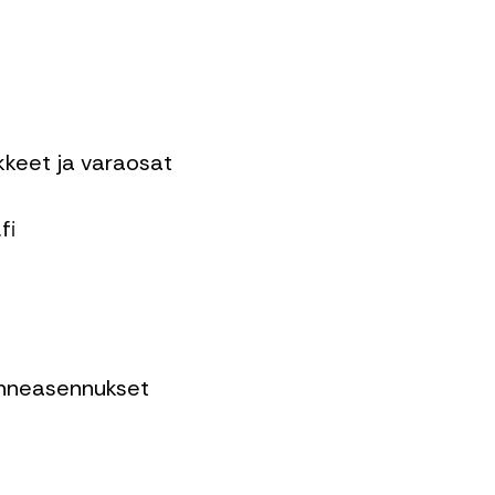
ikkeet ja varaosat
fi
enneasennukset