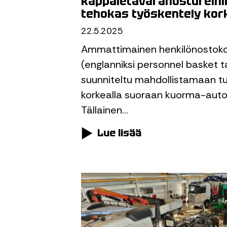
kappaletavaranostureihin 
tehokas työskentely kor
22.5.2025
Ammattimainen henkilönostokor
(englanniksi personnel basket ta
suunniteltu mahdollistamaan tu
korkealla suoraan kuorma-auton
Tällainen…
Lue lisää