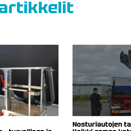
artikkelit
Nosturiautojen ta