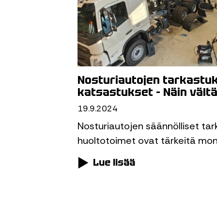
Nosturiautojen tarkastuk
katsastukset – Näin vältät
19.9.2024
Nosturiautojen säännölliset tar
huoltotoimet ovat tärkeitä mon
Lue lisää