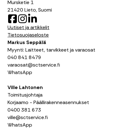
Mursketie 1
21420 Lieto, Suomi
F
I
L
a
n
i
Uutiset ja artikkelit
c
s
n
Tietosuojaseloste
e
t
k
Markus Seppälä
b
a
e
Myynti: Laitteet, tarvikkeet ja varaosat
o
g
d
040 841 8479
o
r
I
varaosat@sctservice.fi
k
a
n
WhatsApp
m
Ville Lahtonen
Toimitusjohtaja
Korjaamo - Päällirakenneasennukset
0400 381 673
ville@sctservice.fi
WhatsApp