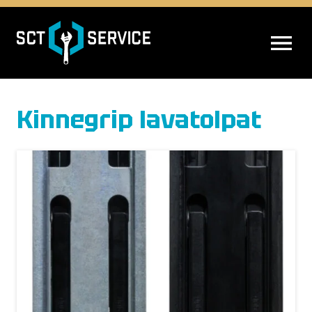
AVAA VALIK
Kinnegrip lavatolpat