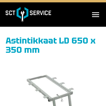
AVAA VALIK
Astintikkaat LD 650 x
350 mm