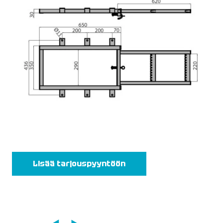
Lisää tarjouspyyntöön