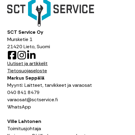
SCT Service Oy
Mursketie 1
21420 Lieto, Suomi
F
I
L
a
n
i
Uutiset ja artikkelit
c
s
n
Tietosuojaseloste
e
t
k
Markus Seppälä
b
a
e
Myynti: Laitteet, tarvikkeet ja varaosat
o
g
d
040 841 8479
o
r
I
varaosat@sctservice.fi
k
a
n
WhatsApp
m
Ville Lahtonen
Toimitusjohtaja