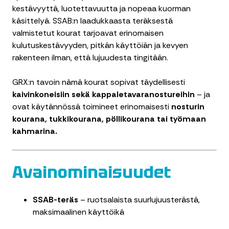
kestävyyttä, luotettavuutta ja nopeaa kuorman
käsittelyä. SSAB:n laadukkaasta teräksestä
valmistetut kourat tarjoavat erinomaisen
kulutuskestävyyden, pitkän käyttöiän ja kevyen
rakenteen ilman, että lujuudesta tingitään.
GRX:n tavoin nämä kourat sopivat täydellisesti
kaivinkoneisiin sekä kappaletavaranostureihin
– ja
ovat käytännössä toimineet erinomaisesti
nosturin
kourana, tukkikourana, pöllikourana tai työmaan
kahmarina.
Avainominaisuudet
SSAB-teräs
– ruotsalaista suurlujuusterästä,
maksimaalinen käyttöikä