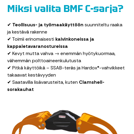
Miksi valita BMF C-sarja?
✔
Teollisuus- ja työmaakäyttöön
suunniteltu raaka
ja kestävä rakenne
✔ Toimii erinomaisesti
kaivinkoneissa ja
kappaletavaranostureissa
✔ Kevyt mutta vahva → enemmän hyötykuormaa,
vähemmän polttoaineenkulutusta
✔ Pitkä käyttöikä – SSAB-teräs ja Hardox®-vahvikkeet
takaavat kestävyyden
✔ Saatavilla lisävarusteita, kuten
Clamshell-
sorakauhat