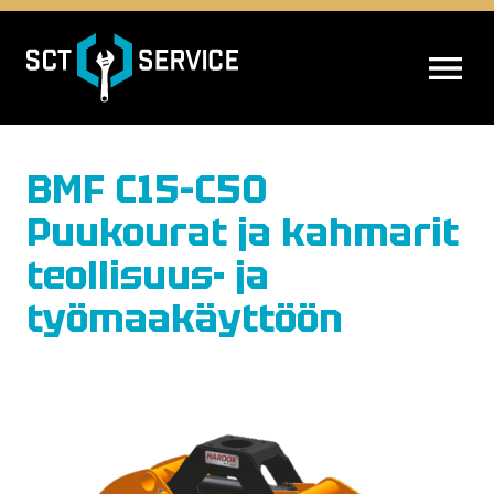
AVAA VALIK
BMF C15–C50
Puukourat ja kahmarit
teollisuus- ja
työmaakäyttöön