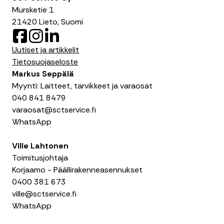
Mursketie 1
21420 Lieto, Suomi
F
I
L
a
n
i
Uutiset ja artikkelit
c
s
n
Tietosuojaseloste
e
t
k
Markus Seppälä
b
a
e
Myynti: Laitteet, tarvikkeet ja varaosat
o
g
d
040 841 8479
o
r
I
varaosat@sctservice.fi
k
a
n
WhatsApp
m
Ville Lahtonen
Toimitusjohtaja
Korjaamo - Päällirakenneasennukset
0400 381 673
ville@sctservice.fi
WhatsApp