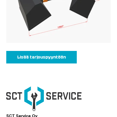
Lisää tarjouspyyntöön
SCT Service Oy