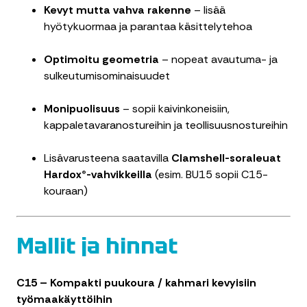
Kevyt mutta vahva rakenne
– lisää
hyötykuormaa ja parantaa käsittelytehoa
Optimoitu geometria
– nopeat avautuma- ja
sulkeutumisominaisuudet
Monipuolisuus
– sopii kaivinkoneisiin,
kappaletavaranostureihin ja teollisuusnostureihin
Lisävarusteena saatavilla
Clamshell-soraleuat
Hardox®-vahvikkeilla
(esim. BU15 sopii C15-
kouraan)
Mallit ja hinnat
C15 – Kompakti puukoura / kahmari kevyisiin
työmaakäyttöihin