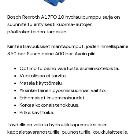
Bosch Rexroth A17FO 10 hydraulipumppu sarja on
suunniteltu erityisesti kuorma-autojen
päällirakenteiden tarpeisiin.
Kiinteätilavuuksiset mäntäpumput, joiden nimellispaine
350 bar. Suurin paine 400 bar. Avoin piiri.
Optimoitu paino valetusta alumiinikoteloista.
Vuotolinjaa ei tarvita.
Matala käyttömelu.
Yksinkertainen pyörimissuunnan vaihto.
Erinomaiset imuominaisuudet.
Korkea kokonaistehokkuus.
Pitkä käyttöikä.
Täydellinen valinta hydrauliikkapumpuksi esim.
kappaletavaranosturille, puunosturille, koukkulaitteelle,