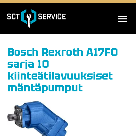
AVAA VALIK
Bosch Rexroth A17FO
sarja 10
kiinteätilavuuksiset
mäntäpumput