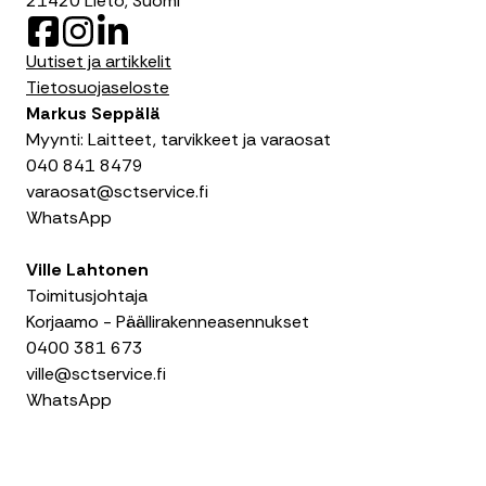
21420 Lieto, Suomi
F
I
L
a
n
i
Uutiset ja artikkelit
c
s
n
Tietosuojaseloste
e
t
k
Markus Seppälä
b
a
e
Myynti: Laitteet, tarvikkeet ja varaosat
o
g
d
040 841 8479
o
r
I
varaosat@sctservice.fi
k
a
n
WhatsApp
m
Ville Lahtonen
Toimitusjohtaja
Korjaamo - Päällirakenneasennukset
0400 381 673
ville@sctservice.fi
WhatsApp