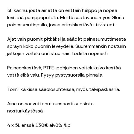
5L kannu, josta ainetta on erittäin helppo ja nopea
levittää pumppupullolla. Meiltä saatavana myös Gloria
painesumutinpullo, jossa erikoiskestävät tiivisteet.
Ajat vain puomit pitkäksi ja säädät painesumuttimesta
sprayn koko puomin leveydelle. Suuremmankin nosturin
jatkojen voitelu onnistuu näin todella nopeasti.
Paineenkestävä, PTFE-pohjainen voitelukalvo kestää
vettä eikä valu. Pysyy pystysuoralla pinnalla.
Toimii kaikissa sääolosuhteissa, myös talvipakkasilla.
Aine on saavuttanut runsaasti suosiota
nosturikäytössä.
4 x 5L erissä 130€ alv0% /kpl