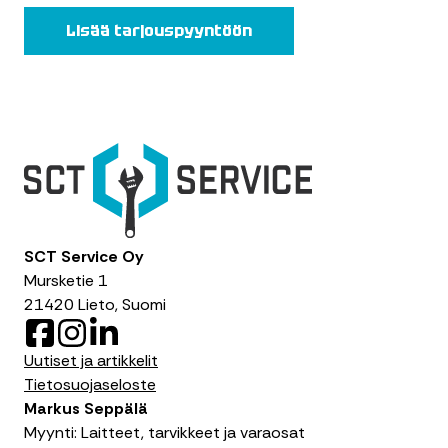
Lisää tarjouspyyntöön
SCT Service Oy
Mursketie 1
21420 Lieto, Suomi
F
I
L
a
n
i
Uutiset ja artikkelit
c
s
n
Tietosuojaseloste
e
t
k
Markus Seppälä
b
a
e
Myynti: Laitteet, tarvikkeet ja varaosat
o
g
d