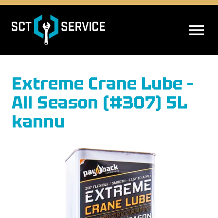
AVAA VALIK
Extreme Crane Lube –
All Season (#307) 5L
kannu