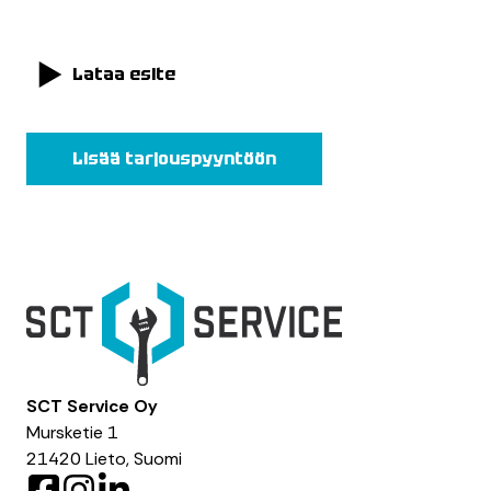
Lataa esite
Lisää tarjouspyyntöön
SCT Service Oy
Mursketie 1
21420 Lieto, Suomi
F
I
L