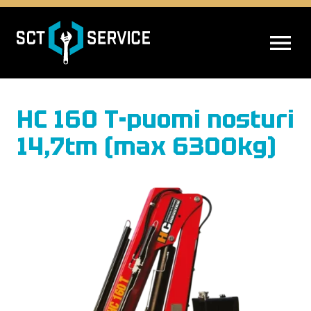
AVAA VALIK
HC 160 T-puomi nosturi
14,7tm (max 6300kg)