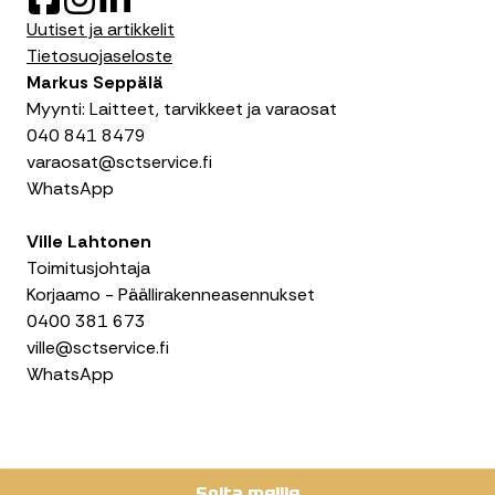
a
n
i
Uutiset ja artikkelit
c
s
n
Tietosuojaseloste
e
t
k
Markus Seppälä
b
a
e
Myynti: Laitteet, tarvikkeet ja varaosat
o
g
d
040 841 8479
o
r
I
varaosat@sctservice.fi
k
a
n
WhatsApp
m
Ville Lahtonen
Toimitusjohtaja
Korjaamo - Päällirakenneasennukset
0400 381 673
ville@sctservice.fi
WhatsApp
Soita meille