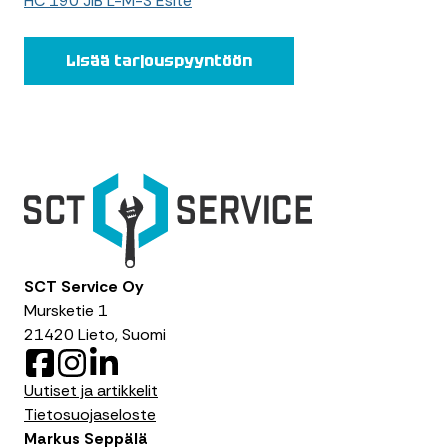
HC 190 JIB L-M-S Esite
Lisää tarjouspyyntöön
SCT Service Oy
Mursketie 1
21420 Lieto, Suomi
F
I
L
a
n
i
Uutiset ja artikkelit
c
s
n
Tietosuojaseloste
e
t
k
Markus Seppälä