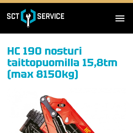
AVAA VALIK
HC 190 nosturi
taittopuomilla 15,8tm
(max 8150kg)