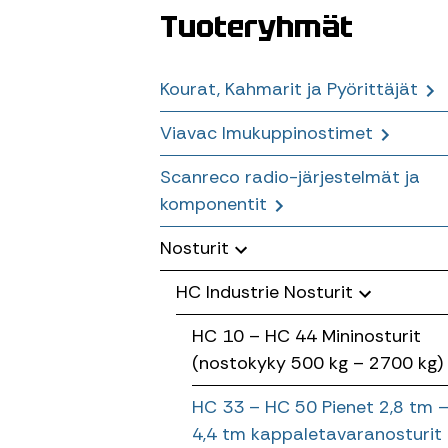
Tuoteryhmät
Kourat, Kahmarit ja Pyörittäjät
Viavac Imukuppinostimet
Puukourat ja Sahakourat
Scanreco radio-järjestelmät ja
Monitoimikourat, Kierrätyskoura
Lisävarusteet
komponentit
ja Energiakourat
Paneelinostimet seinä- ja
Nosturit
Lajittelu- ja Purkukourat
kattoelementtien nostoihin
Scanreco Radiojärjestelmät
Sora- ja maakahmarit
Yhdistelmä­nostimet
Varaosat ja tarvikkeet Scanrec
HC Industrie Nosturit
radiojärjestelmiin
Puutavara vaa’at ja akut
Lasinnostimet
HC 10 – HC 44 Mininosturit
(nostokyky 500 kg – 2700 kg)
Giljotiinikourat
HC 33 – HC 50 Pienet 2,8 tm 
Rotaattorit
4,4 tm kappaletavaranosturit