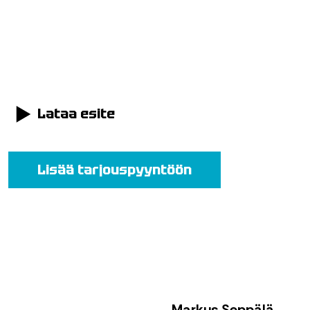
Lataa esite
Lisää tarjouspyyntöön
Markus Seppälä