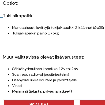
Optiot:
t
Tukijalkapalkki
Manuaalisesti levittyjä tukijalkapalkki 2 käännettävällä hy
Tukijalkapalkin paino 175kg
Muut valittavissa olevat lisävarusteet:
Sähköhydraulinen koneikko 12v tai 24v
Scanreco radio-ohjausjärjestelmä
Lisähydrauliikka kouralle ja pyörittäjälle
Vinssi
Merimaali (jalusta, pylväs ja jatkeet)