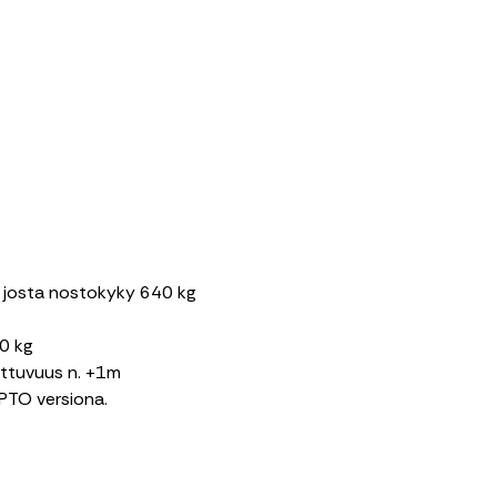
m, josta nostokyky 640 kg
0 kg
lottuvuus n. +1m
 PTO versiona.