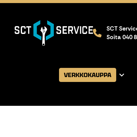
SCT Service
Soita 040 
VERKKOKAUPPA
Avaa
alavalikk