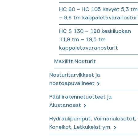
Riipukkeet
HC 60 – HC 105 Kevyet 5,3 tm
– 9,6 tm kappaletavaranostur
Nostokoukut pyörittäjään
HC S 130 – 190 keskiluokan
11,9 tm – 19,5 tm
kappaletavaranosturit
Maxilift Nosturit
Nosturitarvikkeet ja
nostoapuvälineet
Päällirakennetuotteet ja
Sähkökaapelikelat nostureille
Alustanosat
Twist4Lift Merikontin nostosetti
Hydraulipumput, Voimanulosotot,
LAXO merikonttilukot ja
Payback Extreme
Koneikot, Letkukelat ym.
sidontatarvikkeet
puominvoiteluaine