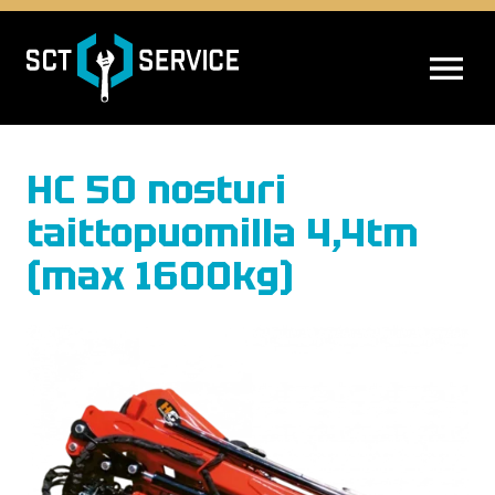
AVAA VALIK
HC 50 nosturi
taittopuomilla 4,4tm
(max 1600kg)