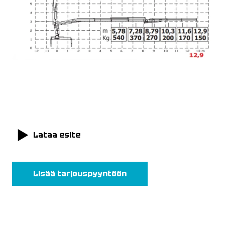
Lataa esite
Lisää tarjouspyyntöön