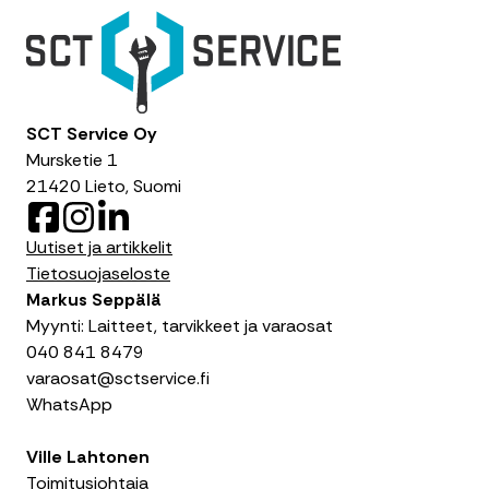
SCT Service Oy
Mursketie 1
21420 Lieto, Suomi
F
I
L
a
n
i
Uutiset ja artikkelit
c
s
n
Tietosuojaseloste
e
t
k
Markus Seppälä
b
a
e
Myynti: Laitteet, tarvikkeet ja varaosat
o
g
d
040 841 8479
o
r
I
varaosat@sctservice.fi
k
a
n
WhatsApp
m
Ville Lahtonen
Toimitusjohtaja