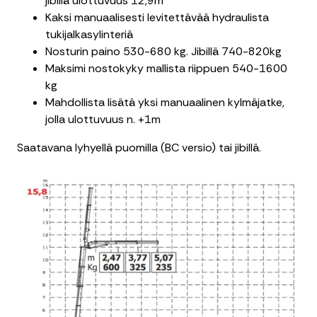
jibillä ulottuvuus 12,9m
Kaksi manuaalisesti levitettävää hydraulista
tukijalkasylinteriä
Nosturin paino 530-680 kg. Jibillä 740-820kg
Maksimi nostokyky mallista riippuen 540-1600
kg
Mahdollista lisätä yksi manuaalinen kylmäjatke,
jolla ulottuvuus n. +1m
Saatavana lyhyellä puomilla (BC versio) tai jibillä.