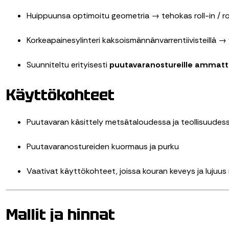
Huippuunsa optimoitu geometria → tehokas roll-in / ro
Korkeapainesylinteri kaksoismännänvarrentiivisteillä →
Suunniteltu erityisesti
puutavaranostureille ammatt
Käyttökohteet
Puutavaran käsittely metsätaloudessa ja teollisuudes
Puutavaranostureiden kuormaus ja purku
Vaativat käyttökohteet, joissa kouran keveys ja lujuus
Mallit ja hinnat