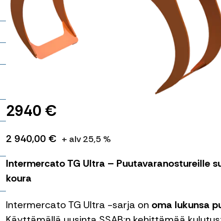
2940 €
o
2 940,00 €
+ alv 25,5 %
Intermercato TG Ultra – Puutavaranostureille suu
koura
–
Intermercato TG Ultra -sarja on
oma lukunsa pu
Käyttämällä uusinta SSAB:n kehittämää kulutusta