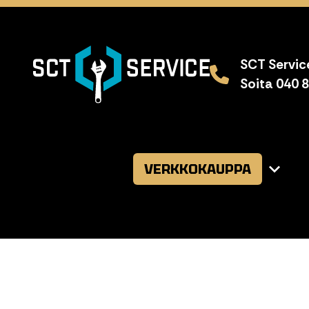
SCT Service
Soita 040 
VERKKOKAUPPA
Avaa
alavalikk