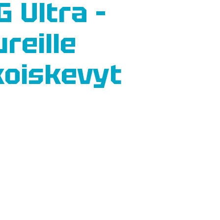
 Ultra –
reille
koiskevyt