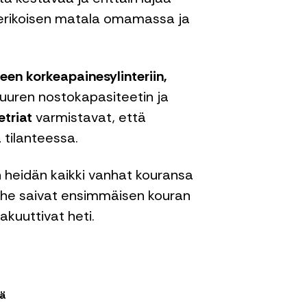
erikoisen matala omamassa ja
en korkeapainesylinteriin,
suuren nostokapasiteetin ja
triat
varmistavat, että
 tilanteessa.
eidän kaikki vanhat kouransa
un he saivat ensimmäisen kouran
akuuttivat heti.
lä