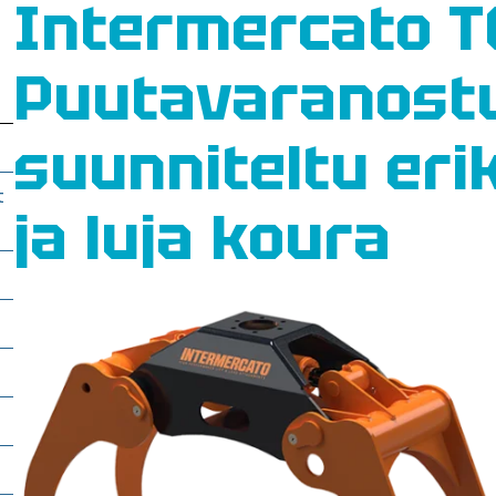
Intermercato TG
Puutavaranostu
suunniteltu eri
t
ja luja koura