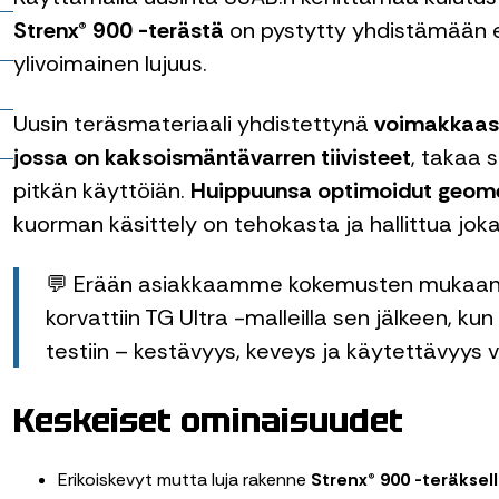
Strenx® 900 -terästä
on pystytty yhdistämään 
it
ylivoimainen lujuus.
t
Uusin teräsmateriaali yhdistettynä
voimakkaase
jossa on kaksoismäntävarren tiivisteet
, takaa 
pitkän käyttöiän.
Huippuunsa optimoidut geome
kuorman käsittely on tehokasta ja hallittua joka
💬 Erään asiakkaamme kokemusten mukaan h
korvattiin TG Ultra -malleilla sen jälkeen, k
testiin – kestävyys, keveys ja käytettävyys v
Keskeiset ominaisuudet
Erikoiskevyt mutta luja rakenne
Strenx® 900 -teräksel