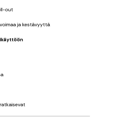
ll-out
 voimaa ja kestävyyttä
ikäyttöön
sa
 ratkaisevat