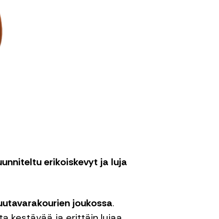
nniteltu erikoiskevyt ja luja
utavarakourien joukossa
.
 kestävää ja erittäin lujaa