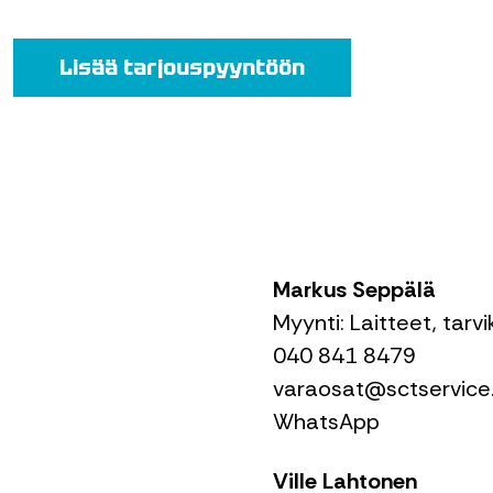
Lisää tarjouspyyntöön
Markus Seppälä
Myynti: Laitteet, tarv
040 841 8479
varaosat@sctservice.
WhatsApp
Ville Lahtonen