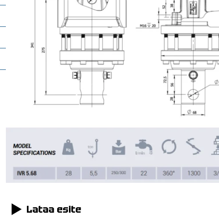
it
t
Lataa esite