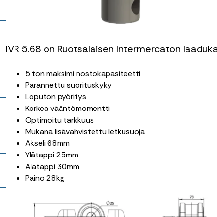
IVR 5.68 on Ruotsalaisen Intermercaton laadukas
5 ton maksimi nostokapasiteetti
Parannettu suorituskyky
Loputon pyöritys
Korkea vääntömomentti
Optimoitu tarkkuus
o
Mukana lisävahvistettu letkusuoja
Akseli 68mm
Ylätappi 25mm
Alatappi 30mm
Paino 28kg
–