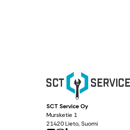
Liukupalasarjat
Parker hydraulipumput
Pistoketelineet ja kannakkeet
Vaijerilaitteen osat
SCT Service Oy
Mursketie 1
21420 Lieto, Suomi