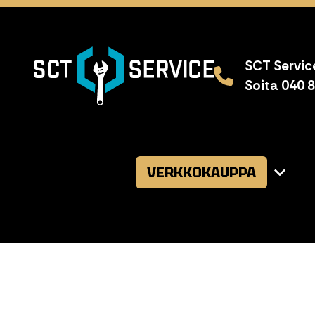
SCT Service
Soita 040 
VERKKOKAUPPA
Avaa
alavalikk