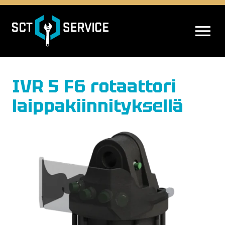
AVAA VALIK
IVR 5 F6 rotaattori
laippakiinnityksellä