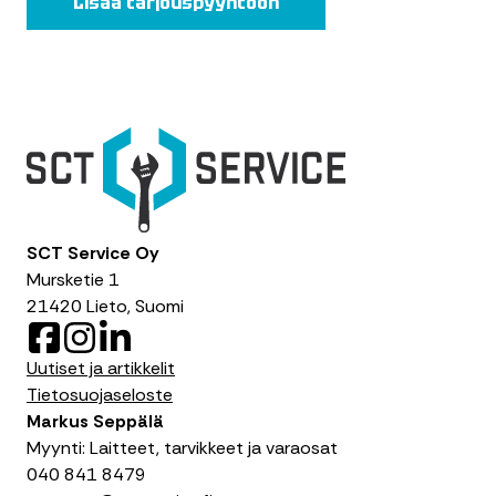
Lisää tarjouspyyntöön
SCT Service Oy
Mursketie 1
21420 Lieto, Suomi
F
I
L
a
n
i
Uutiset ja artikkelit
c
s
n
Tietosuojaseloste
e
t
k
Markus Seppälä
b
a
e
Myynti: Laitteet, tarvikkeet ja varaosat
o
g
d
040 841 8479
o
r
I