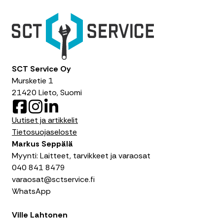
SCT Service Oy
Mursketie 1
21420 Lieto, Suomi
F
I
L
a
n
i
Uutiset ja artikkelit
c
s
n
Tietosuojaseloste
e
t
k
Markus Seppälä
b
a
e
Myynti: Laitteet, tarvikkeet ja varaosat
o
g
d
040 841 8479
o
r
I
varaosat@sctservice.fi
k
a
n
WhatsApp
m
Ville Lahtonen