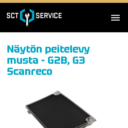
AVAA VALIK
Näytön peitelevy
musta – G2B, G3
Scanreco