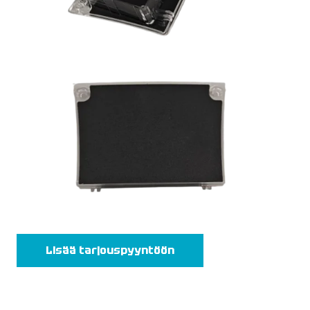
Lisää tarjouspyyntöön