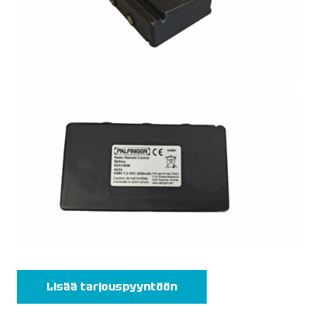
Lisää tarjouspyyntöön