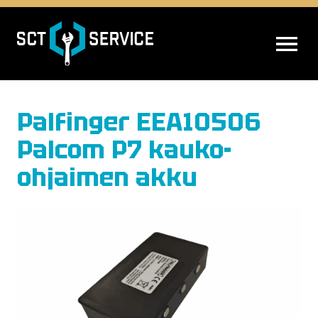
AVAA VALIK
Palfinger EEA10506
Palcom P7 kauko-
ohjaimen akku