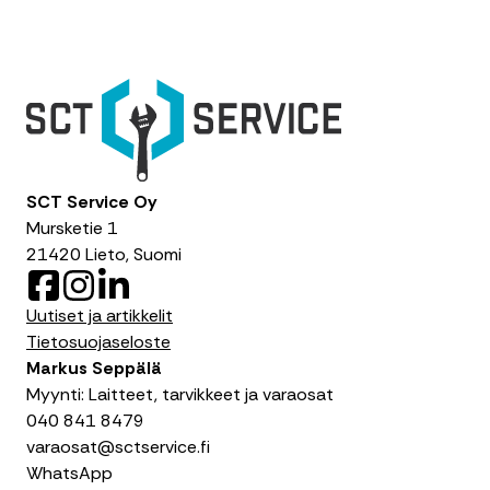
SCT Service Oy
Mursketie 1
21420 Lieto, Suomi
F
I
L
a
n
i
Uutiset ja artikkelit
c
s
n
Tietosuojaseloste
e
t
k
Markus Seppälä
b
a
e
Myynti: Laitteet, tarvikkeet ja varaosat
o
g
d
040 841 8479
o
r
I
varaosat@sctservice.fi
k
a
n
WhatsApp
m