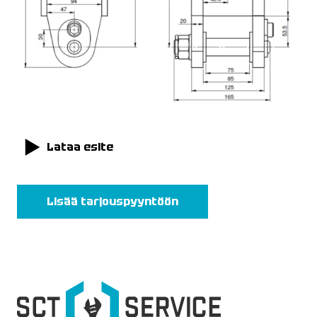
Lataa esite
Lisää tarjouspyyntöön