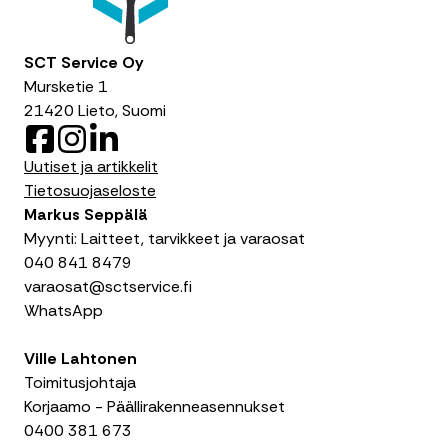
SCT Service Oy
Mursketie 1
21420 Lieto, Suomi
F
I
L
a
n
i
Uutiset ja artikkelit
c
s
n
Tietosuojaseloste
e
t
k
Markus Seppälä
b
a
e
Myynti: Laitteet, tarvikkeet ja varaosat
o
g
d
040 841 8479
o
r
I
varaosat@sctservice.fi
k
a
n
WhatsApp
m
Ville Lahtonen
Toimitusjohtaja
Korjaamo - Päällirakenneasennukset
0400 381 673