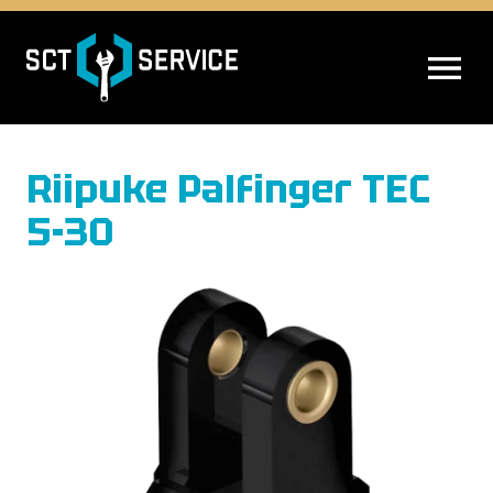
AVAA VALIK
Riipuke Palfinger TEC
5-30