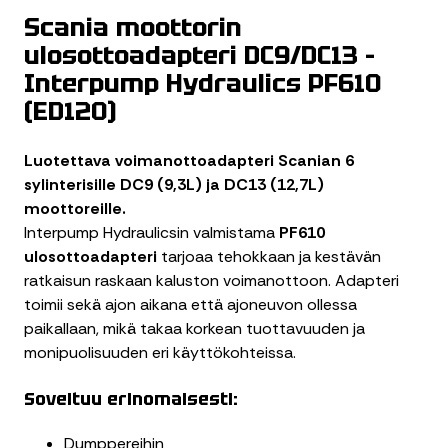
Scania moottorin
ulosottoadapteri DC9/DC13 –
Interpump Hydraulics PF610
(ED120)
Luotettava voimanottoadapteri Scanian 6
sylinterisille DC9 (9,3L) ja DC13 (12,7L)
moottoreille.
Interpump Hydraulicsin valmistama
PF610
ulosottoadapteri
tarjoaa tehokkaan ja kestävän
ratkaisun raskaan kaluston voimanottoon. Adapteri
toimii sekä ajon aikana että ajoneuvon ollessa
paikallaan, mikä takaa korkean tuottavuuden ja
monipuolisuuden eri käyttökohteissa.
Soveltuu erinomaisesti:
Dumppereihin