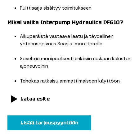
Pulttisarja sisältyy toimitukseen
Miksi valita Interpump Hydraulics PF610?
Alkuperäistä vastaava laatu ja täydellinen
yhteensopivuus Scania-moottoreille
Soveltuu monipuolisesti erilaisiin raskaan kaluston
ajoneuvoihin
Tehokas ratkaisu ammattimaiseen käyttöön
Lataa esite
Lisää tarjouspyyntöön