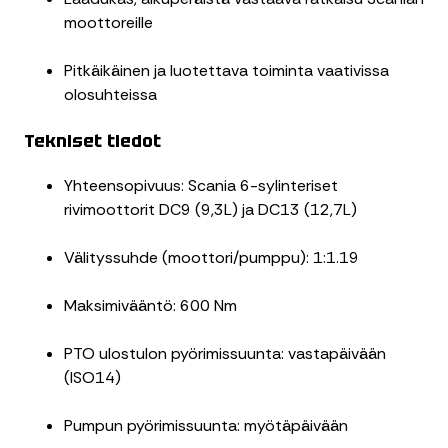
moottoreille
Pitkäikäinen ja luotettava toiminta vaativissa
olosuhteissa
Tekniset tiedot
Yhteensopivuus: Scania 6-sylinteriset
rivimoottorit DC9 (9,3L) ja DC13 (12,7L)
Välityssuhde (moottori/pumppu): 1:1.19
Maksimivääntö: 600 Nm
PTO ulostulon pyörimissuunta: vastapäivään
(ISO14)
Pumpun pyörimissuunta: myötäpäivään