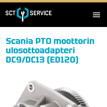
AVAA VALIK
Scania PTO moottorin
ulosottoadapteri
DC9/DC13 (ED120)