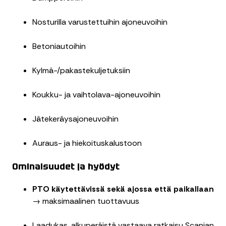
Nosturilla varustettuihin ajoneuvoihin
Betoniautoihin
Kylmä-/pakastekuljetuksiin
Koukku- ja vaihtolava-ajoneuvoihin
Jätekeräysajoneuvoihin
Auraus- ja hiekoituskalustoon
Ominaisuudet ja hyödyt
PTO käytettävissä sekä ajossa että paikallaan
→ maksimaalinen tuottavuus
Laadukas, alkuperäistä vastaava ratkaisu Scanian