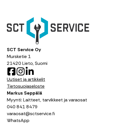
SCT Service Oy
Mursketie 1
21420 Lieto, Suomi
F
I
L
a
n
i
Uutiset ja artikkelit
c
s
n
Tietosuojaseloste
e
t
k
Markus Seppälä
b
a
e
Myynti: Laitteet, tarvikkeet ja varaosat
o
g
d
040 841 8479
o
r
I
varaosat@sctservice.fi
k
a
n
WhatsApp
m