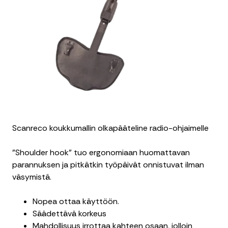
Scanreco koukkumallin olkapääteline radio-ohjaimelle
”Shoulder hook” tuo ergonomiaan huomattavan
parannuksen ja pitkätkin työpäivät onnistuvat ilman
väsymistä.
Nopea ottaa käyttöön.
Säädettävä korkeus
Mahdollisuus irrottaa kahteen osaan, jolloin