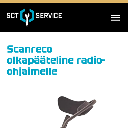
AVAA VALIK
Scanreco
olkapääteline radio-
ohjaimelle