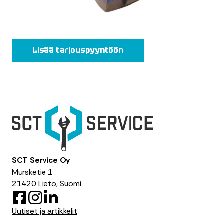
Lisää tarjouspyyntöön
SCT Service Oy
Mursketie 1
21420 Lieto, Suomi
F
I
L
a
n
i
Uutiset ja artikkelit
c
s
n