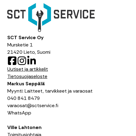
SCT Service Oy
Mursketie 1
21420 Lieto, Suomi
F
I
L
a
n
i
Uutiset ja artikkelit
c
s
n
Tietosuojaseloste
e
t
k
Markus Seppälä
b
a
e
Myynti: Laitteet, tarvikkeet ja varaosat
o
g
d
040 841 8479
o
r
I
varaosat@sctservice.fi
k
a
n
WhatsApp
m
Ville Lahtonen
Toimitusjohtaja