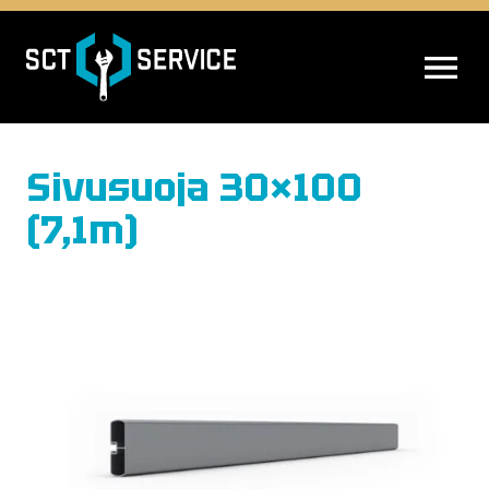
AVAA VALIK
Sivusuoja 30×100
(7,1m)