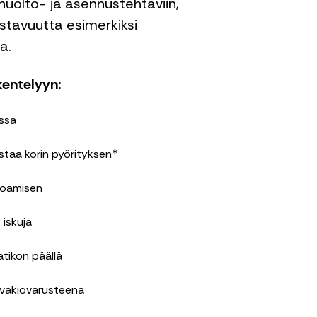
huolto- ja asennustehtäviin,
stavuutta esimerkiksi
a.
entelyyn:
issa
staa korin pyörityksen*
toamisen
 iskuja
atikon päällä
 vakiovarusteena