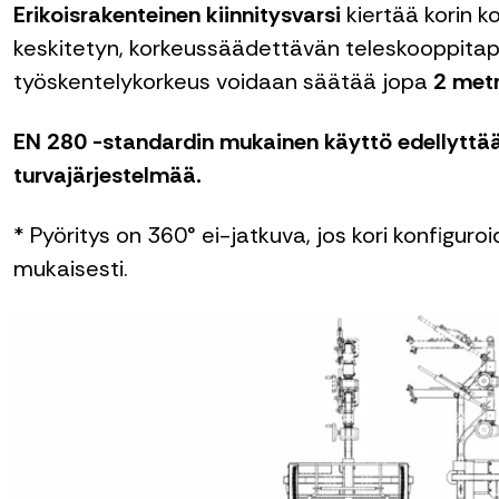
Erikoisrakenteinen kiinnitysvarsi
kiertää korin ko
keskitetyn, korkeussäädettävän teleskooppitapi
työskentelykorkeus voidaan säätää jopa
2 metr
EN 280 -standardin mukainen käyttö edellytt
turvajärjestelmää.
* Pyöritys on 360° ei-jatkuva, jos kori konfigur
mukaisesti.