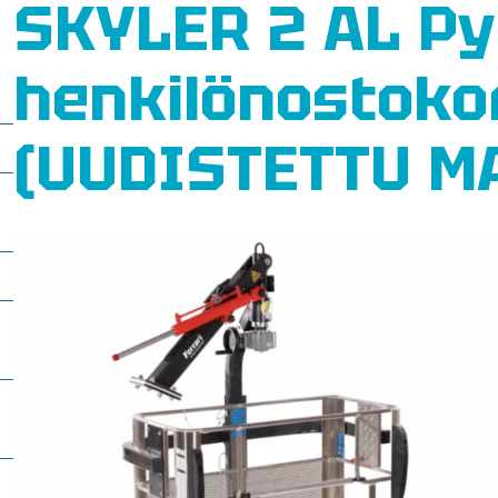
SKYLER 2 AL Py
henkilönostoko
(UUDISTETTU M
t
o
–