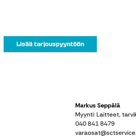
Lisää tarjouspyyntöön
Markus Seppälä
Myynti: Laitteet, tarv
040 841 8479
varaosat@sctservice.