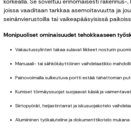
korkealla. Se soveltuu erinomaisesti rakennus-, 
joissa vaaditaan tarkkaa asemoitavuutta ja jou
seinänvierustoilla tai vaikeapääsyisissä paikoiss
Monipuoliset ominaisuudet tehokkaaseen työsk
Vakautussylinteri takaa sulavat liikkeet nosturin puom
Manuaali- tai sähkökäyttöinen vaihdelaatikko mahdolli
Painovoimalla sulkeutuva portti estää tahattoman pu
Kumiset törmäyssuojat suojaavat käsiä ja vaimentavat
Siirtopyörät, heijastintarrat ja iskusuojakotelo vaihdela
Alumiininen työkaluteline ja dokumenttikotelo mukana