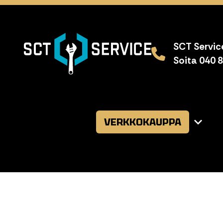
SCT Service
Soita 040 
VERKKOKAUPPA
Avaa
alavalikk