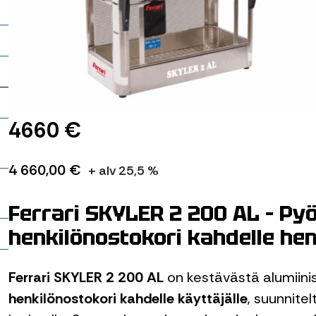
it
t
4660 €
4 660,00 €
+ alv 25,5 %
Ferrari SKYLER 2 200 AL – Pyö
henkilönostokori kahdelle hen
Ferrari SKYLER 2 200 AL
on kestävästä alumiini
henkilönostokori kahdelle käyttäjälle
, suunnite