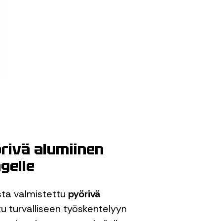
rivä alumiinen
gelle
sta valmistettu
pyörivä
ltu turvalliseen työskentelyyn