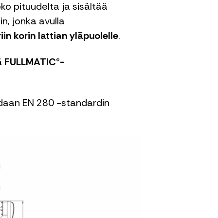
ko pituudelta ja sisältää
n, jonka avulla
iin korin lattian yläpuolelle
.
ää FULLMATIC®-
oidaan EN 280 -standardin