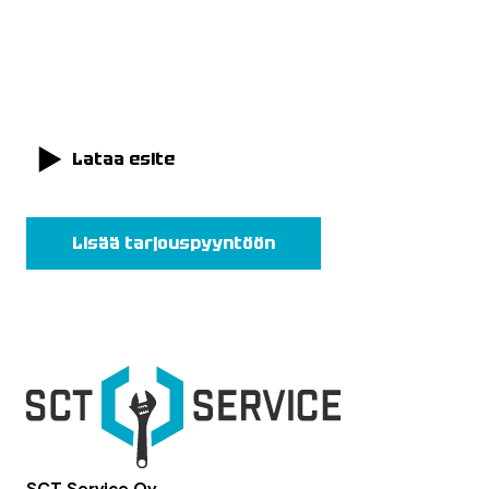
Lataa esite
Lisää tarjouspyyntöön
SCT Service Oy