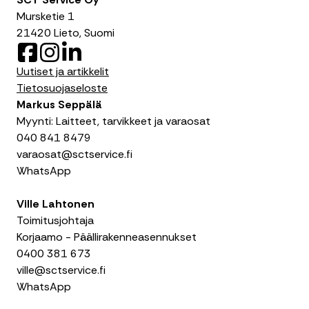
Mursketie 1
21420 Lieto, Suomi
F
I
L
a
n
i
Uutiset ja artikkelit
c
s
n
Tietosuojaseloste
e
t
k
Markus Seppälä
b
a
e
Myynti: Laitteet, tarvikkeet ja varaosat
o
g
d
040 841 8479
o
r
I
varaosat@sctservice.fi
k
a
n
WhatsApp
m
Ville Lahtonen
Toimitusjohtaja
Korjaamo - Päällirakenneasennukset
0400 381 673
ville@sctservice.fi
WhatsApp