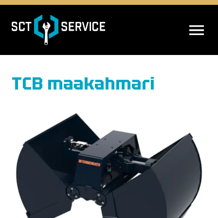
AVAA VALIK
TCB maakahmari