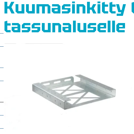
Kuumasinkitty te
tassunaluselle
t
o
–