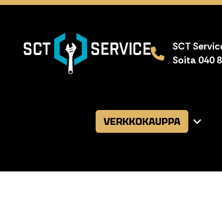
SCT Service
Soita 040 
VERKKOKAUPPA
Avaa
alavalikk