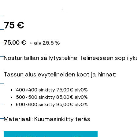
it
75 €
75,00 €
+ alv 25,5 %
Nosturitallan säilytysteline. Telineeseen sopii y
Tassun aluslevytelineiden koot ja hinnat:
400×400 sinkitty 75,00€ alv0%
500×500 sinkitty 85,00€ alv0%
600×600 sinkitty 95,00€ alv0%
Materiaali: Kuumasinkitty teräs