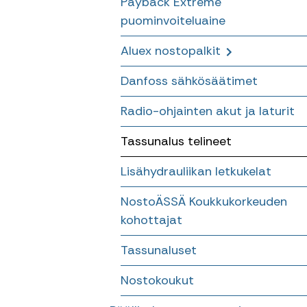
Payback Extreme
Riipukkeet
puominvoiteluaine
HC 60 – HC 105 Kevyet 5,3 tm
– 9,6 tm kappaletavaranostur
Nostokoukut pyörittäjään
Aluex nostopalkit
HC S 130 – 190 keskiluokan
Danfoss sähkösäätimet
Levitettävät nostopuomit
11,9 tm – 19,5 tm
kappaletavaranosturit
Radio-ohjainten akut ja laturit
Suorat nostopalkit
Tassunalus telineet
Lisähydrauliikan letkukelat
NostoÄSSÄ Koukkukorkeuden
kohottajat
Tassunaluset
Nostokoukut