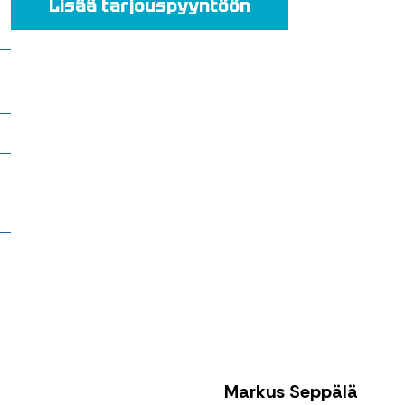
Lisää tarjouspyyntöön
t
Markus Seppälä