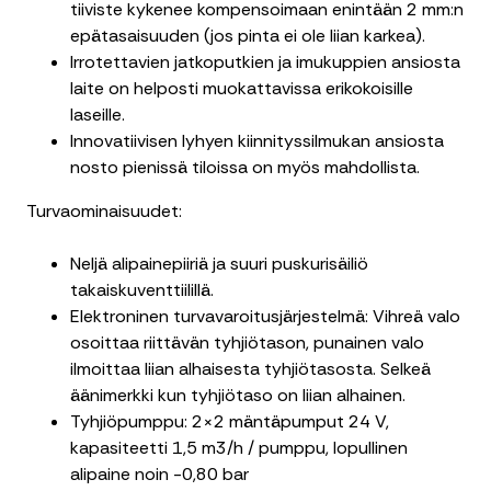
tiiviste kykenee kompensoimaan enintään 2 mm:n
epätasaisuuden (jos pinta ei ole liian karkea).
Irrotettavien jatkoputkien ja imukuppien ansiosta
laite on helposti muokattavissa erikokoisille
laseille.
Innovatiivisen lyhyen kiinnityssilmukan ansiosta
nosto pienissä tiloissa on myös mahdollista.
Turvaominaisuudet:
Neljä alipainepiiriä ja suuri puskurisäiliö
takaiskuventtiilillä.
Elektroninen turvavaroitusjärjestelmä: Vihreä valo
osoittaa riittävän tyhjiötason, punainen valo
ilmoittaa liian alhaisesta tyhjiötasosta. Selkeä
äänimerkki kun tyhjiötaso on liian alhainen.
Tyhjiöpumppu: 2×2 mäntäpumput 24 V,
kapasiteetti 1,5 m3/h / pumppu, lopullinen
alipaine noin -0,80 bar