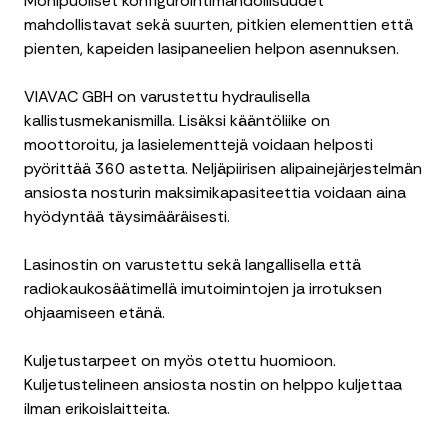
Monipuoliset konfigurointimahdollisuudet
mahdollistavat sekä suurten, pitkien elementtien että
pienten, kapeiden lasipaneelien helpon asennuksen.
VIAVAC GBH on varustettu hydraulisella
kallistusmekanismilla. Lisäksi kääntöliike on
moottoroitu, ja lasielementtejä voidaan helposti
pyörittää 360 astetta. Neljäpiirisen alipainejärjestelmän
ansiosta nosturin maksimikapasiteettia voidaan aina
hyödyntää täysimääräisesti.
Lasinostin on varustettu sekä langallisella että
radiokaukosäätimellä imutoimintojen ja irrotuksen
ohjaamiseen etänä.
Kuljetustarpeet on myös otettu huomioon.
Kuljetustelineen ansiosta nostin on helppo kuljettaa
ilman erikoislaitteita.