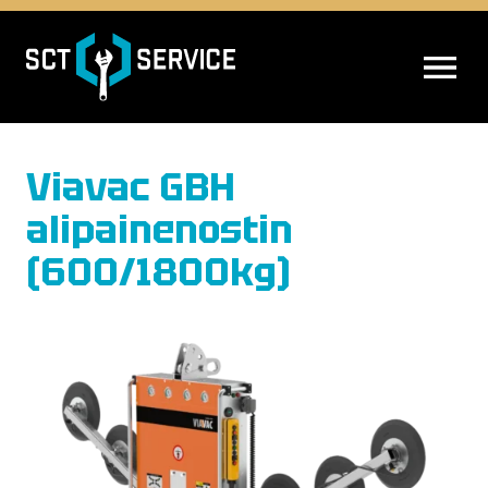
AVAA VALIK
Viavac GBH
alipainenostin
(600/1800kg)