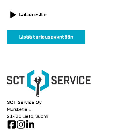
Lataa esite
Lisää tarjouspyyntöön
SCT Service Oy
Mursketie 1
21420 Lieto, Suomi
F
I
L
a
n
i