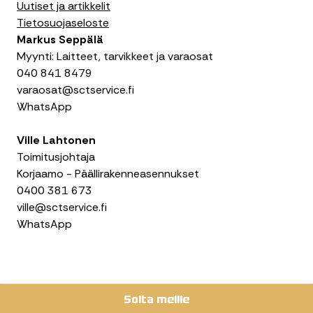
Uutiset ja artikkelit
c
s
n
Tietosuojaseloste
e
t
k
Markus Seppälä
b
a
e
Myynti: Laitteet, tarvikkeet ja varaosat
o
g
d
040 841 8479
o
r
I
varaosat@sctservice.fi
k
a
n
WhatsApp
m
Ville Lahtonen
Toimitusjohtaja
Korjaamo - Päällirakenneasennukset
0400 381 673
ville@sctservice.fi
WhatsApp
Soita meille